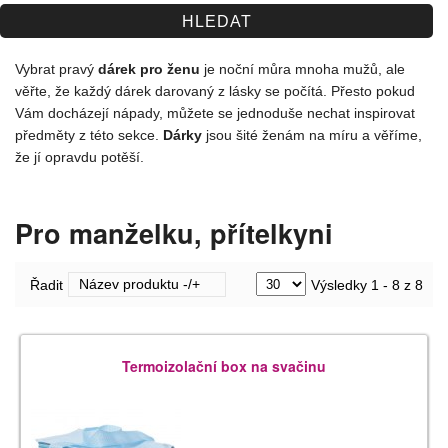
Spolupráce
Jak nakupovat
Vybrat pravý
dárek pro ženu
je noční můra mnoha mužů, ale
věřte, že každý dárek darovaný z lásky se počítá.
Přesto pokud
Obchodní podmínky
Vám docházejí nápady, můžete se jednoduše nechat inspirovat
předměty z této sekce.
Dárky
jsou šité ženám na míru a věříme,
Kontakt
že jí opravdu potěší.
Pro manželku, přítelkyni
Název produktu -/+
Řadit
Výsledky 1 - 8 z 8
Termoizolační box na svačinu