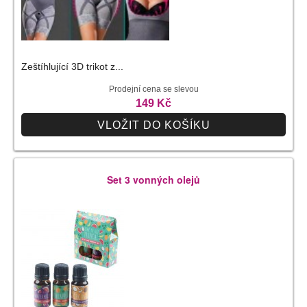
Zeštíhlující 3D trikot z...
Prodejní cena se slevou
149 Kč
VLOŽIT DO KOŠÍKU
Set 3 vonných olejů