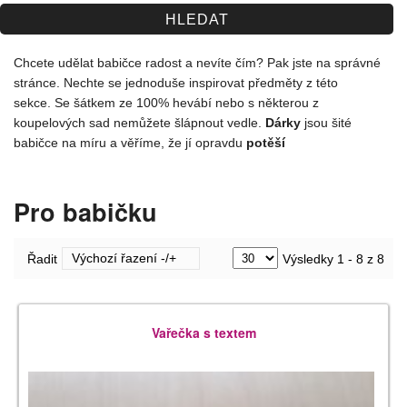
Spolupráce
Jak nakupovat
Chcete udělat babičce radost a nevíte čím? Pak jste na správné
stránce. Nechte se jednoduše inspirovat předměty z této
Obchodní podmínky
sekce.
Se šátkem ze 100% hevábí nebo s některou z
koupelových sad nemůžete šlápnout vedle.
Dárky
jsou šité
Kontakt
babičce na míru a věříme, že jí opravdu
potěší
Pro babičku
Výchozí řazení -/+
Řadit
Výsledky 1 - 8 z 8
Vařečka s textem