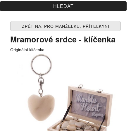
Spolupráce
Jak nakupovat
ZPĚT NA: PRO MANŽELKU, PŘÍTELKYNI
Obchodní podmínky
Mramorové srdce - klíčenka
Kontakt
Originální klíčenka