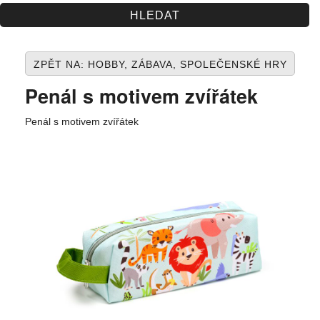
Spolupráce
Jak nakupovat
ZPĚT NA: HOBBY, ZÁBAVA, SPOLEČENSKÉ HRY
Obchodní podmínky
Penál s motivem zvířátek
Kontakt
Penál s motivem zvířátek