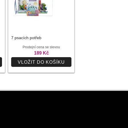
7 psacích potřeb
Prodejní cena se slevou
189 Kč
VLOŽIT DO KOŠÍKU