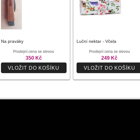
Na praváky
Luční nektar - Včela
Prodejní cena se slevou
Prodejní cena se slevou
350 Kč
249 Kč
VLOŽIT DO KOŠÍKU
VLOŽIT DO KOŠÍKU