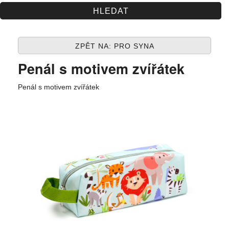
Spolupráce
Jak nakupovat
ZPĚT NA: PRO SYNA
Obchodní podmínky
Penál s motivem zvířátek
Kontakt
Penál s motivem zvířátek