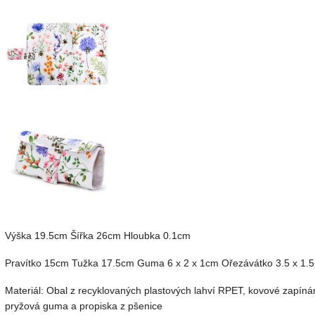
Výška 19.5cm Šířka 26cm Hloubka 0.1cm
Pravítko 15cm Tužka 17.5cm Guma 6 x 2 x 1cm Ořezávátko 3.5 x 1.
Materiál: Obal z recyklovaných plastových lahví RPET, kovové zapínán
pryžová guma a propiska z pšenice