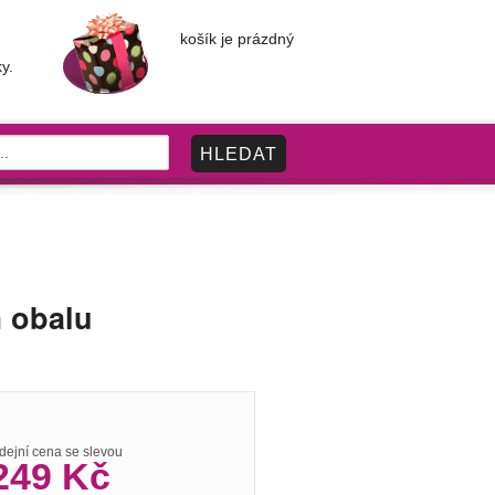
košík je prázdný
y.
m obalu
dejní cena se slevou
249 Kč