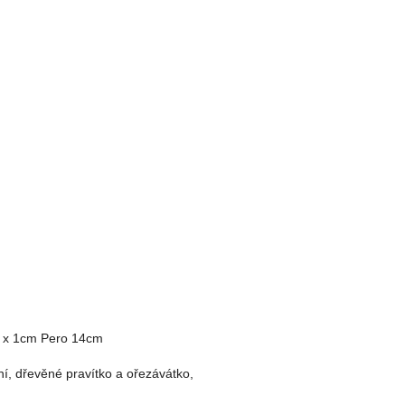
5 x 1cm Pero 14cm
í, dřevěné pravítko a ořezávátko,