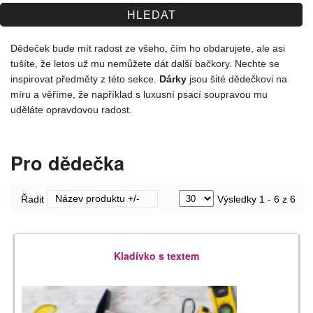
Spolupráce
Jak nakupovat
Dědeček bude mít radost ze všeho, čím ho obdarujete, ale asi
tušíte, že letos už mu nemůžete dát další bačkory. Nechte se
Obchodní podmínky
inspirovat předměty z této sekce.
Dárky
jsou šité dědečkovi na
míru a věříme, že například s luxusní psací soupravou mu
Kontakt
uděláte opravdovou radost.
Pro dědečka
Název produktu +/-
Řadit
Výsledky 1 - 6 z 6
Kladívko s textem