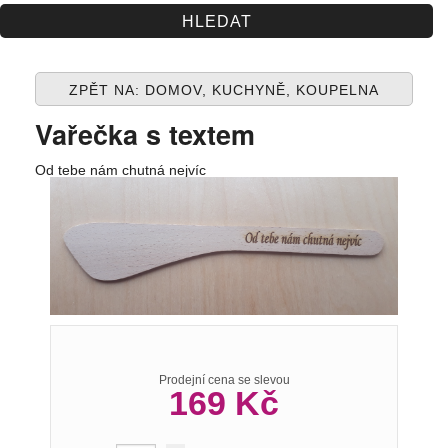
Spolupráce
Jak nakupovat
ZPĚT NA: DOMOV, KUCHYNĚ, KOUPELNA
Obchodní podmínky
Vařečka s textem
Kontakt
Od tebe nám chutná nejvíc
Prodejní cena se slevou
169 Kč